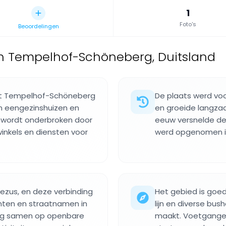
1
Foto's
Beoordelingen
n Tempelhof-Schöneberg, Duitsland
rict Tempelhof-Schöneberg
De plaats werd vo
an eengezinshuizen en
en groeide langza
wordt onderbroken door
eeuw versnelde de 
winkels en diensten voor
werd opgenomen in 
zus, en deze verbinding
Het gebied is goed
unten en straatnamen in
lijn en diverse bu
ig samen op openbare
maakt. Voetganger