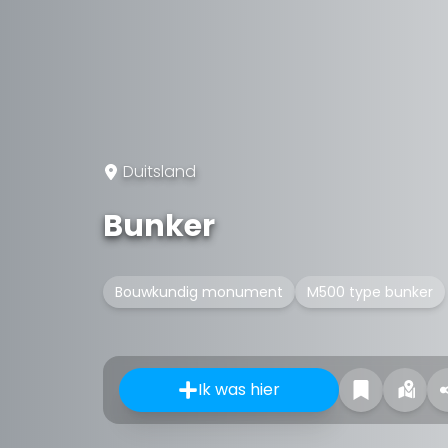
Duitsland
Bunker
Bouwkundig monument
M500 type bunker
Ik was hier