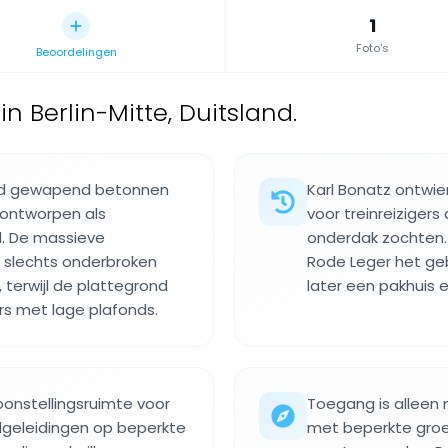
1
Foto's
Beoordelingen
 Berlin-Mitte, Duitsland.
lend gewapend betonnen
Karl Bonatz ontwie
k ontworpen als
voor treinreiziger
d. De massieve
onderdak zochten. 
, slechts onderbroken
Rode Leger het g
terwijl de plattegrond
later een pakhuis 
ers met lage plafonds.
onstellingsruimte voor
Toegang is alleen 
geleidingen op beperkte
met beperkte groe