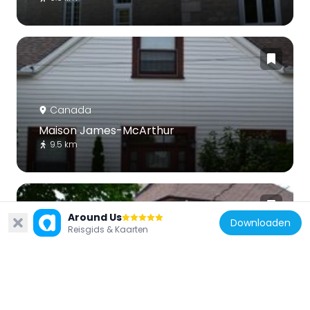
Canada
Maison James-McArthur
9.5 km
Around Us
Downloaden
Reisgids & Kaarten
Canada
Maison Delormey-Edey
8.8 km