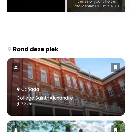
license of your choice.
Fotolicentie: CC BY-SA 3.0
Rond deze plek
Canada
Collège Saint-Alexandre
7.2 km