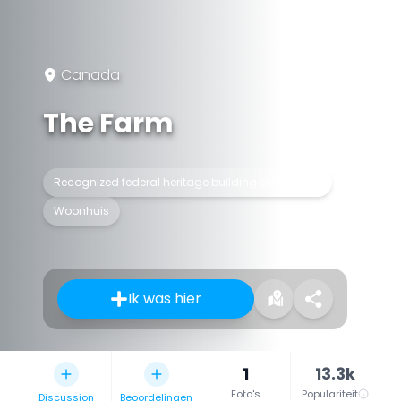
Canada
The Farm
Recognized federal heritage building of Canada
Woonhuis
Ik was hier
1
13.3k
Foto's
Populariteit
Discussion
Beoordelingen