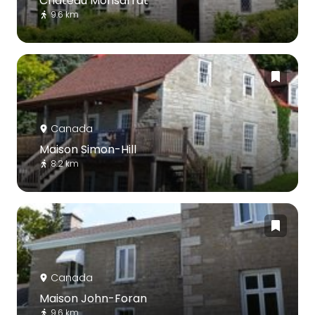
Château Monsarrat
9.6 km
Canada
Maison Simon-Hill
8.2 km
Canada
Maison John-Foran
9.6 km