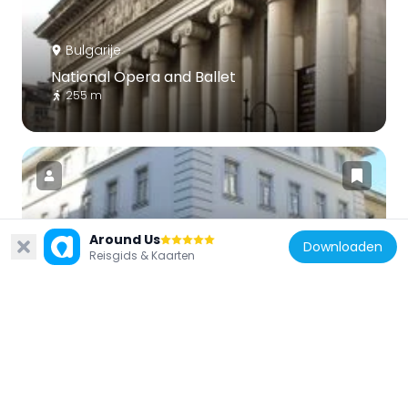
Bulgarije
National Opera and Ballet
255 m
Around Us
Bulgarije
Downloaden
Reisgids & Kaarten
National Museum of Natural History
112 m