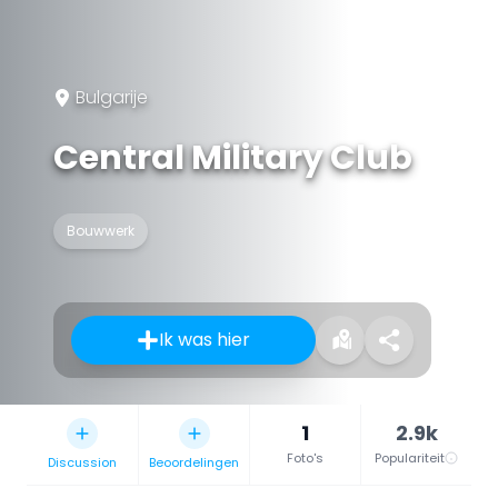
Bulgarije
Central Military Club
Bouwwerk
Ik was hier
1
2.9k
Foto's
Populariteit
Discussion
Beoordelingen