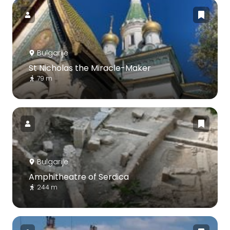
Bulgarije
St Nicholas the Miracle-Maker
79 m
Bulgarije
Amphitheatre of Serdica
244 m