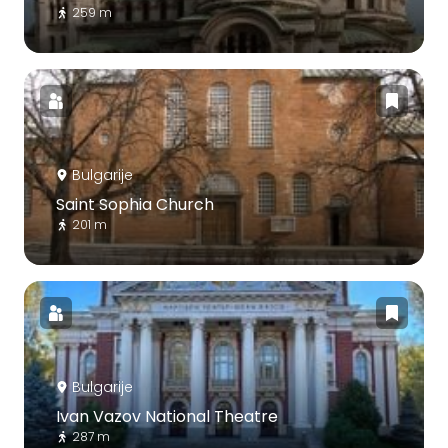
259 m
Bulgarije
Saint Sophia Church
201 m
Bulgarije
Ivan Vazov National Theatre
287 m