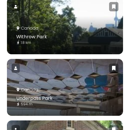
Canada
Withrow Park
1.8 km
Canada
Underpass Park
594 m