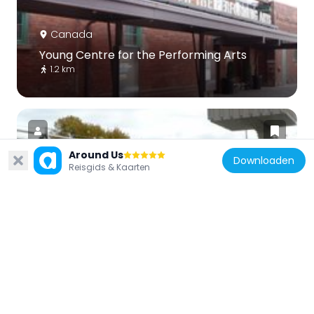
Canada
Young Centre for the Performing Arts
1.2 km
Around Us
Downloaden
Reisgids & Kaarten
Canada
Cherry Street lift bridge
1.4 km