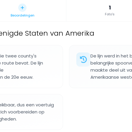
1
Foto's
Beoordelingen
renigde Staten van Amerika
 die twee county's
De lijn werd in he
route bevat. De lijn
belangrijke spoorv
de
maakte deel uit va
an de 20e eeuw.
Amerikaanse west
eikbaar, dus een voertuig
ich voorbereiden op
igheden.