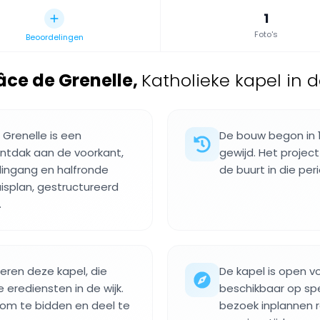
1
Foto's
Beoordelingen
ce de Grenelle
,
Katholieke kapel in de
renelle is een
De bouw begon in 
tdak aan de voorkant,
gewijd. Het projec
ingang en halfronde
de buurt in die per
uisplan, gestructureerd
.
eren deze kapel, die
De kapel is open v
 erediensten in de wijk.
beschikbaar op spe
om te bidden en deel te
bezoek inplannen r