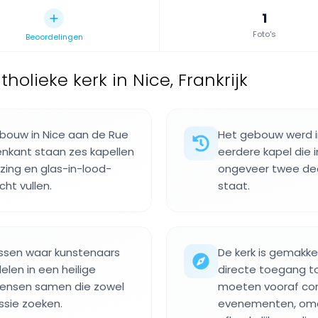
1
Foto's
Beoordelingen
tholieke kerk in Nice, Frankrijk
gebouw in Nice aan de Rue
Het gebouw werd i
nenkant staan zes kapellen
eerdere kapel die 
zing en glas-in-lood-
ongeveer twee de
cht vullen.
staat.
issen waar kunstenaars
De kerk is gemakke
len in een heilige
directe toegang to
mensen samen die zowel
moeten vooraf con
essie zoeken.
evenementen, omda