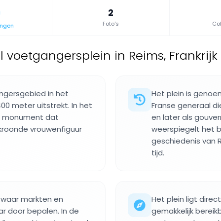
2
Foto's
Col
ingen
 voetgangersplein in Reims, Frankrijk
angersgebied in het
Het plein is genoe
0 meter uitstrekt. In het
Franse generaal d
en monument dat
en later als gouve
kroonde vrouwenfiguur
weerspiegelt het b
geschiedenis van R
tijd.
k waar markten en
Het plein ligt dire
ar door bepalen. In de
gemakkelijk bereik