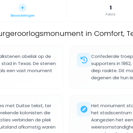
1
Foto's
Beoordelingen
urgeroorlogsmonument in Comfort, T
alkstenen obelisk op de
Confederale troe
 stad in Texas. De stenen
supporters in 1862
 als een vast monument
diep raakte. Dit 
degenen die hun le
 met Duitse tekst, ter
Het monument staa
rekende kolonisten die
het stadscentrum 
ipties verbinden de plek
Aangezien het een 
uitsland afkomstig waren
weersomstandighe