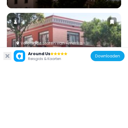
Verenigde Staten van Amerika
Paris Hotel
Around Us
Downloaden
341 m
Reisgids & Kaarten
Verenigde Staten van Amerika
Meridian Condominiums
285 m