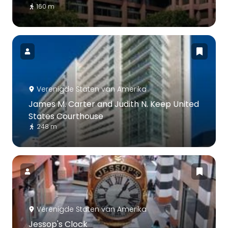
160 m
Verenigde Staten van Amerika
James M. Carter and Judith N. Keep United
States Courthouse
248 m
Verenigde Staten van Amerika
Jessop's Clock