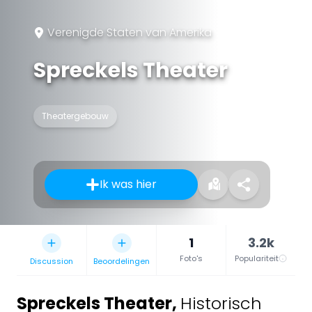
Verenigde Staten van Amerika
Spreckels Theater
Theatergebouw
Ik was hier
1
3.2k
Foto's
Populariteit
Discussion
Beoordelingen
Spreckels Theater
,
Historisch