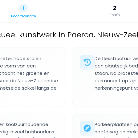
2
Foto's
Beoordelingen
sueel kunstwerk in Paeroa, Nieuw-Zee
 meter hoge stalen
De flesstructuur w
de vorm van een
een plaatselijk bedr
k toont het groene en
staan. Na proteste
 voor de Nieuw-Zeelandse
permanent op zijn
emetselde sokkel langs de
herkenningspunt v
 een koolzuurhoudende
Parkeerplaatsen be
rdig in veel huishoudens
hoofdweg en maken 