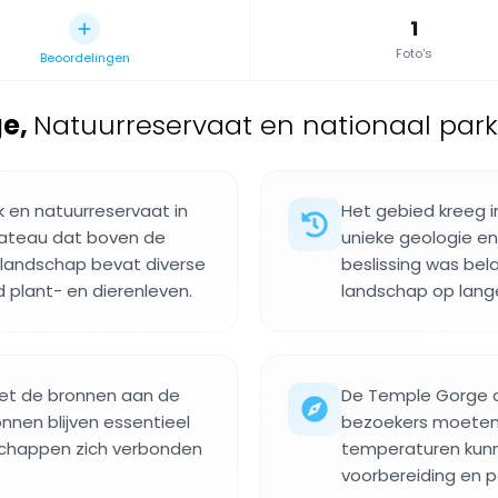
1
Foto's
Beoordelingen
ge
,
Natuurreservaat en nationaal park 
 en natuurreservaat in
Het gebied kreeg i
lateau dat boven de
unieke geologie e
 landschap bevat diverse
beslissing was bel
 plant- en dierenleven.
landschap op lange
et de bronnen aan de
De Temple Gorge c
nnen blijven essentieel
bezoekers moeten
schappen zich verbonden
temperaturen kun
voorbereiding en pa