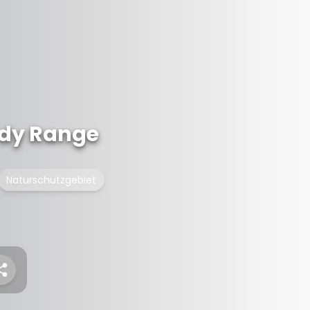
edy Range
Naturschutzgebiet