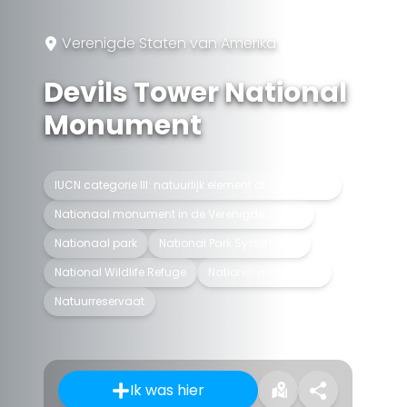
Verenigde Staten van Amerika
Devils Tower National
Monument
IUCN categorie III: natuurlijk element of monument
Nationaal monument in de Verenigde Staten
Nationaal park
National Park System unit
National Wildlife Refuge
National monument
Natuurreservaat
Ik was hier