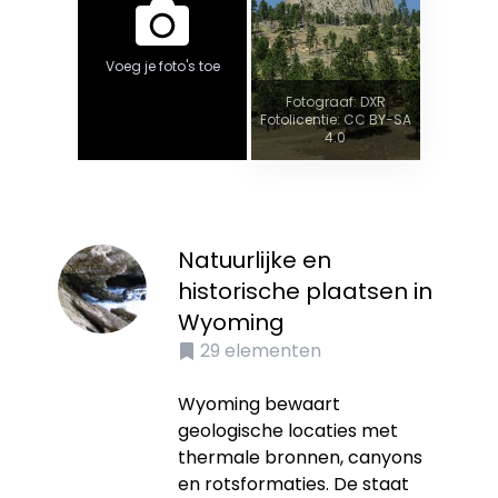
Voeg je foto's toe
Fotograaf: DXR
Fotolicentie: CC BY-SA
4.0
Natuurlijke en
historische plaatsen in
Wyoming
29
elementen
Wyoming bewaart
geologische locaties met
thermale bronnen, canyons
en rotsformaties. De staat