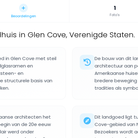
1
Foto's
Beoordelingen
dhuis in Glen Cove, Verenigde Staten.
ed in Glen Cove met steil
De bouw van dit la
odglasramen en
architectuur aan p
ksteen- en
Amerikaanse huise
 structurele basis van
bredere beweging 
ken.
tradities als symbo
aanse architecten het
Dit landgoed ligt 
begin van de 20e eeuw
Cove-gebied van N
lair werd onder
Bezoekers wordt a