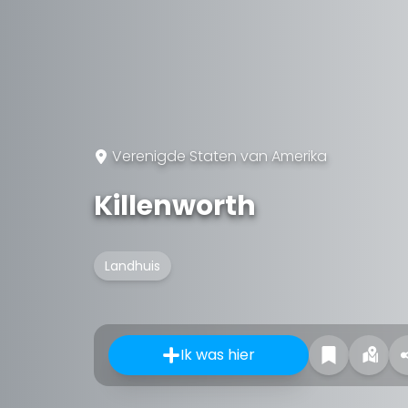
Verenigde Staten van Amerika
Killenworth
Landhuis
Ik was hier