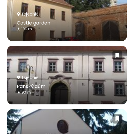
Tsjechië
Castle garden
199 m
Tsjechië
Panský dům
93 m