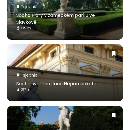
Tsjechië
Socha Flóry v zámeckém parku ve
Slavkově
189 m
Tsjechië
Socha svatého Jana Nepomuckého
217 m