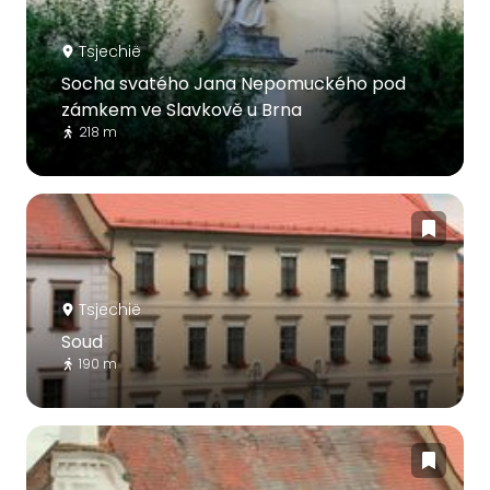
Tsjechië
Socha svatého Jana Nepomuckého pod
zámkem ve Slavkově u Brna
218 m
Tsjechië
Soud
190 m