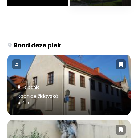
Rond deze plek
Tsjechië
Radnice židovská
41 m