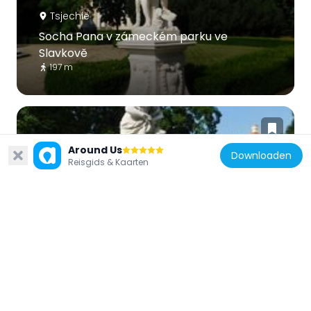
Tsjechië
Socha Pana v zámeckém parku ve
Slavkově
197 m
Around Us
Downloaden
Reisgids & Kaarten
Tsjechië
Socha Diany v zámeckém parku ve
Slavkově
202 m