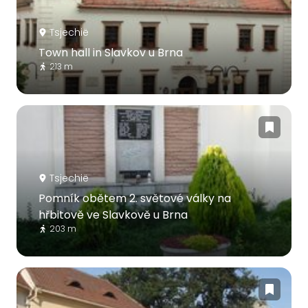
Tsjechië
Town hall in Slavkov u Brna
213 m
Tsjechië
Pomník obětem 2. světové války na
hřbitově ve Slavkově u Brna
203 m