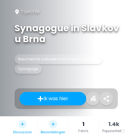
Tsjechië
Synagogue in Slavkov
u Brna
Beschermd cultureel monument in Tsjechië
Synagoge
Ik was hier
1
1.4k
Foto's
Populariteit
Discussion
Beoordelingen