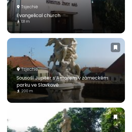
Tsjechië
Evangelical church
131 m
Tsjechië
Sousoší Jupiter s Amorem v zámeckém
parku ve Slavkově
200 m