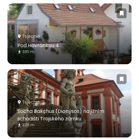
Tsjechië
Pod Havránkou 4
330 m
Tsjechië
Socha Bakchus (Dionýsos) na jižním
schodišti Trojského zámku
326 m