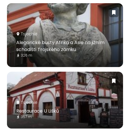
Tsjechië
Alegorické busty Afrika a Asie na jižním
schodišti Trojského zámku
326 m
Tsjechië
Restaurace U Lišků
357 m