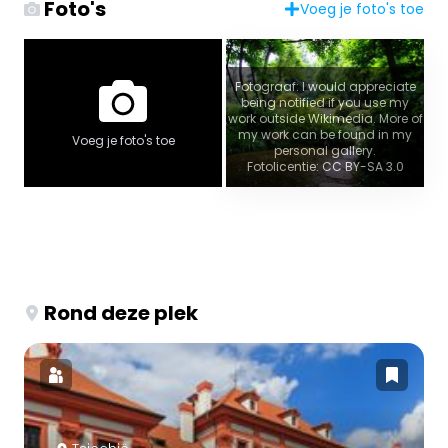
Foto's
Voeg je foto's toe
Fotograaf: I would appreciate
being notified if you use my
work outside Wikimedia. More of
my work can be found in my
Voeg je foto's toe
personal gallery.
Fotolicentie: CC BY-SA 3.0
Rond deze plek