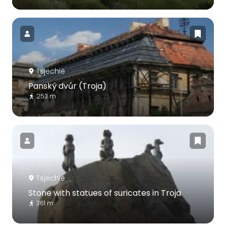
Tsjechië
Panský dvůr (Troja)
253 m
Tsjechië
Stone with statues of suricates in Troja
361 m