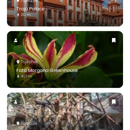
Tsjechië
Troja Palace
312 m
Tsjechië
Fata Morgana Greenhouse
407 m
Tsjechië