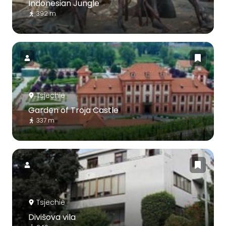
Indonesian Jungle
392 m
Tsjechië
Garden of Troja Castle
337 m
Tsjechië
Divišova vila