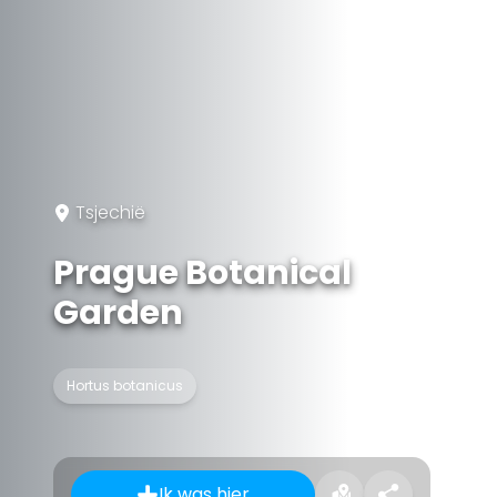
Tsjechië
Prague Botanical
Garden
Hortus botanicus
Ik was hier