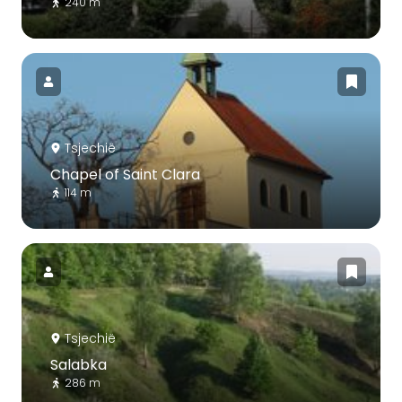
240 m
Tsjechië
Chapel of Saint Clara
114 m
Tsjechië
Salabka
286 m