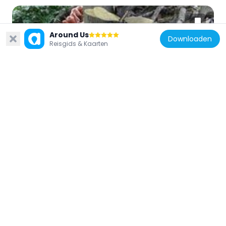
Around Us
Downloaden
Reisgids & Kaarten
Tsjechië
Iron model of ants in Prague Zoo
360 m
Tsjechië
Sculptural group Llamas
214 m