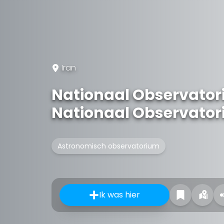
Iran
Nationaal Observatori
Nationaal Observato
Astronomisch observatorium
Ik was hier