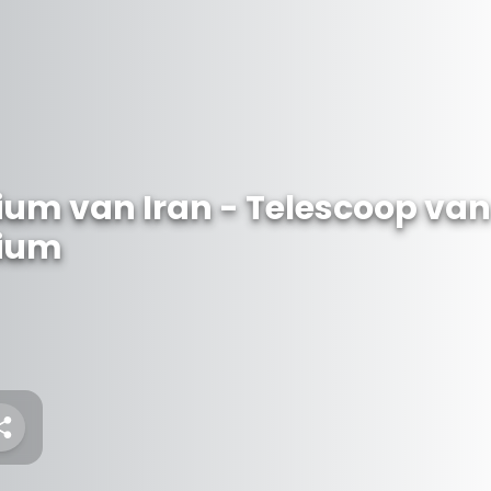
um van Iran - Telescoop van
rium