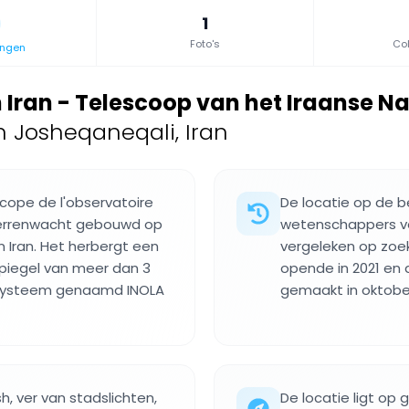
1
Foto's
Col
ingen
Iran - Telescoop van het Iraanse N
 Josheqaneqali, Iran
scope de l'observatoire
De locatie op de 
sterrenwacht gebouwd op
wetenschappers ver
n Iran. Het herbergt een
vergeleken op zoek
piegel van meer dan 3
opende in 2021 en
systeem genaamd INOLA
gemaakt in oktober
, ver van stadslichten,
De locatie ligt op