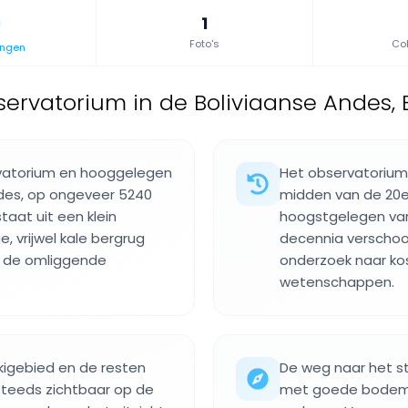
1
Foto's
Col
ingen
ervatorium in de Boliviaanse Andes, B
vatorium en hooggelegen
Het observatorium
ndes, op ongeveer 5240
midden van de 20
aat uit een klein
hoogstgelegen van 
 vrijwel kale bergrug
decennia verschoo
er de omliggende
onderzoek naar ko
wetenschappen.
kigebied en de resten
De weg naar het st
 steeds zichtbaar op de
met goede bodemvr