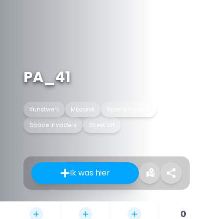
PA_41
Kunstwerk
Mozaïek
Space Invader
Space Invaders
Street art
Ik was hier
0