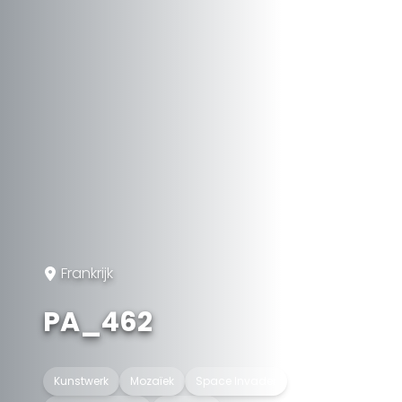
Frankrijk
PA_462
Kunstwerk
Mozaïek
Space Invader