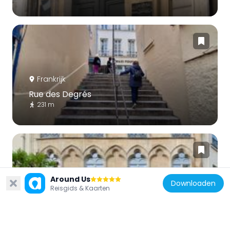
Frankrijk
Rue des Degrés
231 m
Around Us
Downloaden
Frankrijk
Reisgids & Kaarten
2 place du Caire
90 m