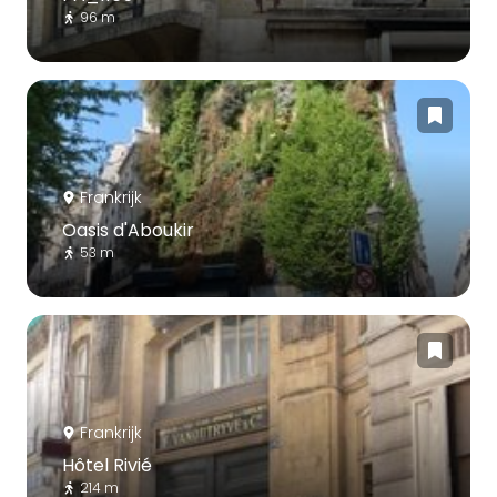
96 m
Frankrijk
Oasis d'Aboukir
53 m
Frankrijk
Hôtel Rivié
214 m