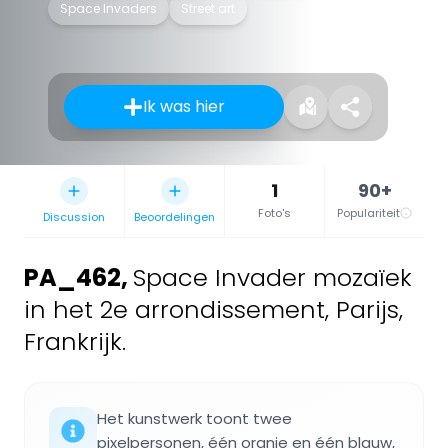
Space Invaders
Street art
Ik was hier
1
90+
Foto's
Populariteit
Discussion
Beoordelingen
PA_462
,
Space Invader mozaïek
in het 2e arrondissement, Parijs,
Frankrijk.
Het kunstwerk toont twee
pixelpersonen, één oranje en één blauw,