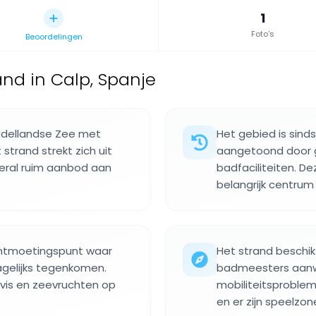
1
Foto's
Beoordelingen
nd in Calp, Spanje
ddellandse Zee met
Het gebied is sin
strand strekt zich uit
aangetoond door g
veral ruim aanbod aan
badfaciliteiten. D
belangrijk centrum 
 ontmoetingspunt waar
Het strand beschik
agelijks tegenkomen.
badmeesters aanw
 vis en zeevruchten op
mobiliteitsprobl
en er zijn speelzon