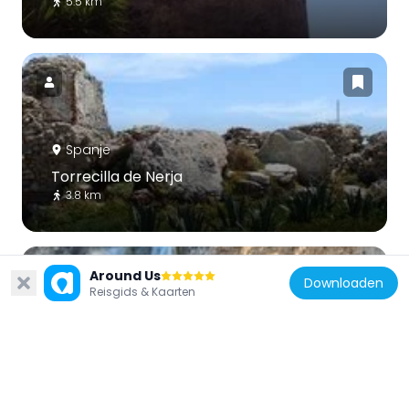
5.5 km
Spanje
Torrecilla de Nerja
3.8 km
Around Us
Downloaden
Reisgids & Kaarten
Spanje
Cascada de Maro
77 m