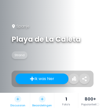
Spanje
Playa de La Caleta
Strand
Ik was hier
1
800+
Foto's
Populariteit
Discussion
Beoordelingen