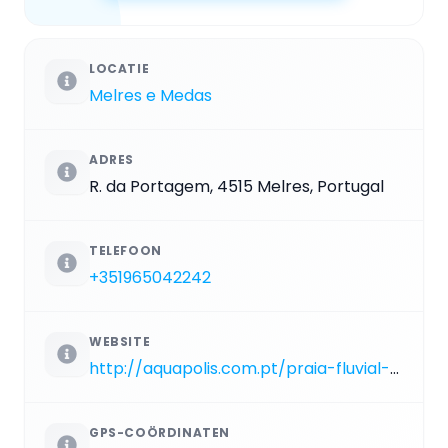
LOCATIE
Melres e Medas
ADRES
R. da Portagem, 4515 Melres, Portugal
TELEFOON
+351965042242
WEBSITE
http://aquapolis.com.pt/praia-fluvial-de-melres-gondomar-praia-acessivel-na-margem-do-douro
GPS-COÖRDINATEN