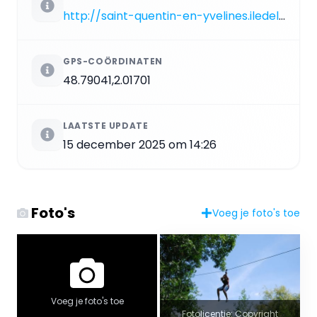
http://saint-quentin-en-yvelines.iledeloisirs.fr
GPS-COÖRDINATEN
48.79041,2.01701
LAATSTE UPDATE
15 december 2025 om 14:26
Foto's
Voeg je foto's toe
Voeg je foto's toe
Fotolicentie: Copyright