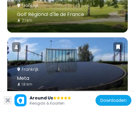
Frankrijk
Golf Régional d'Île de France
2.1 km
Frankrijk
Meta
1.8 km
Around Us
Downloaden
Reisgids & Kaarten
Frankrijk