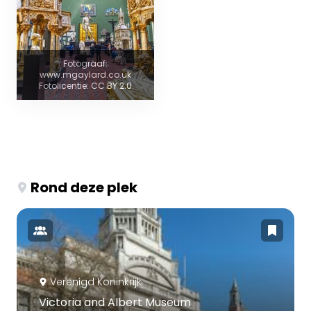
Fotograaf:
www.mgaylard.co.uk
Fotolicentie: CC BY 2.0
Rond deze plek
Verenigd Koninkrijk
Victoria and Albert Museum