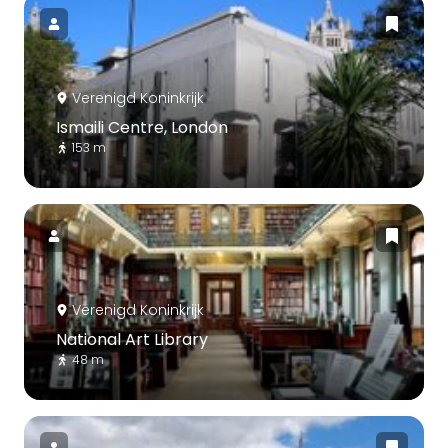
Verenigd Koninkrijk
Ismaili Centre, London
153 m
Verenigd Koninkrijk
National Art Library
48 m