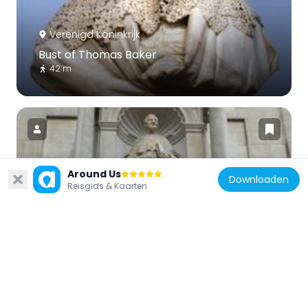
Verenigd Koninkrijk
Bust of Thomas Baker
42 m
Around Us
Downloaden
Verenigd Koninkrijk
Reisgids & Kaarten
Statue of John Henry Newman
122 m