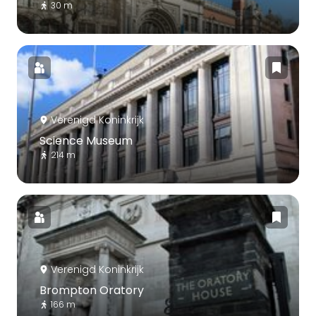
30 m
Verenigd Koninkrijk
Science Museum
214 m
Verenigd Koninkrijk
Brompton Oratory
166 m