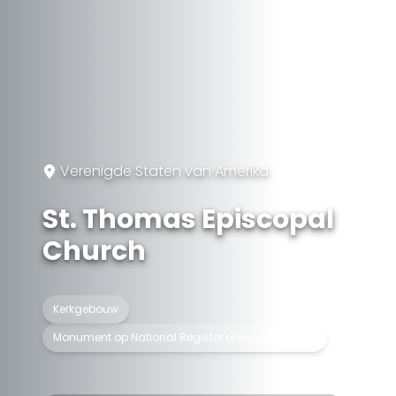
Verenigde Staten van Amerika
St. Thomas Episcopal
Church
Kerkgebouw
Monument op National Register of Historic Places