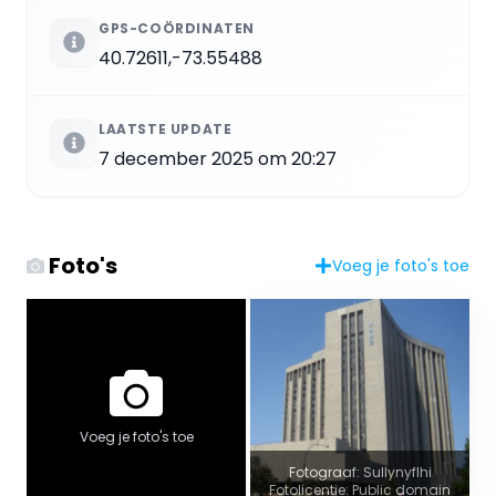
GPS-COÖRDINATEN
40.72611,-73.55488
LAATSTE UPDATE
7 december 2025 om 20:27
Foto's
Voeg je foto's toe
Voeg je foto's toe
Fotograaf: Sullynyflhi
Fotolicentie: Public domain