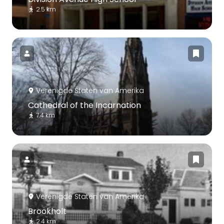
2.5 km
Verenigde Staten van Amerika
Cathedral of the Incarnation
7.4 km
Verenigde Staten van Amerika
Brookholt
2.4 km