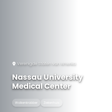
Verenigde Staten van Amerika
Nassau University
Medical Center
Wolkenkrabber
Ziekenhuis