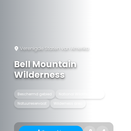
Verenigde Staten van Amerika
Bell Mountain
Wilderness
Beschermd gebied
National Wildlife Refuge
Natuurreservaat
Wilderness area