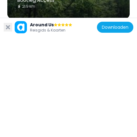
Bootleg Access
21.9 km
Around Us
Downloaden
Reisgids & Kaarten
Verenigde Staten van Amerika
Bonne Terre Depot
42 km
Verenigde Staten van Amerika
Immanuel Evangelical Lutheran Church
19.7 km