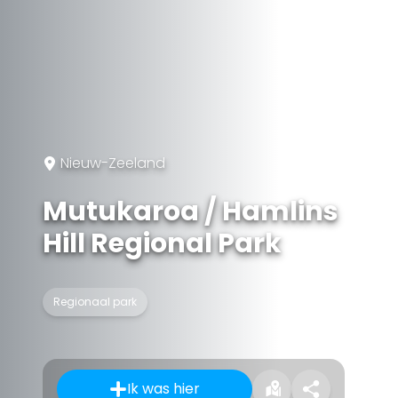
Nieuw-Zeeland
Mutukaroa / Hamlins
Hill Regional Park
Regionaal park
Ik was hier