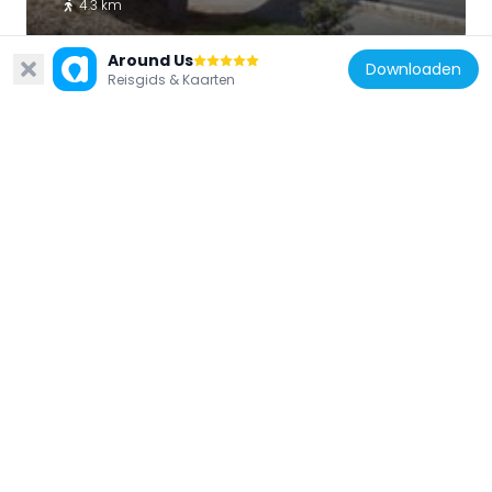
4.3 km
Around Us
Downloaden
Reisgids & Kaarten
Nieuw-Zeeland
Harania Creek
3.6 km
Nieuw-Zeeland
Tāmaki Bridge
4.2 km