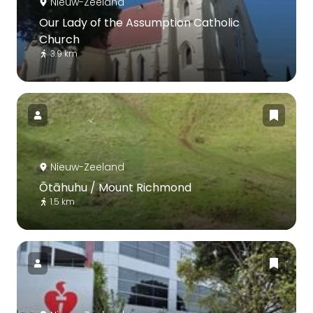
Nieuw-Zeeland
Our Lady of the Assumption Catholic
Church
3.9 km
Nieuw-Zeeland
Ōtāhuhu / Mount Richmond
1.5 km