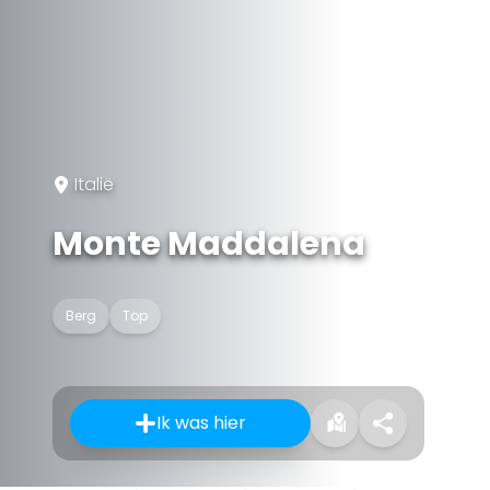
Italië
Monte Maddalena
Berg
Top
Ik was hier