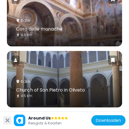
Italië
Coro delle monache
4.6 km
Italië
Church of San Pietro in Oliveto
4.5 km
Around Us
Downloaden
Reisgids & Kaarten