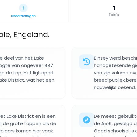
1
Foto's
Beoordelingen
ale, Engeland.
ke deel van het Lake
Binsey werd beschr
hoogte van ongeveer 447
handgetekende gids
p de top. Het ligt apart
van zijn volume ov
ke District, wat het een
breed publiek bere
nauwelijks bekend.
et Lake District en is een
De meest gebruikte
el de grote toppen als de
de A591, gevolgd d
delaars komen hier vaak
Goed schoeisel is