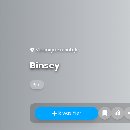
Verenigd Koninkrijk
Binsey
Fjell
Ik was hier