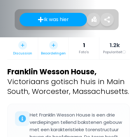
Ik was hier
1
1.2k
Foto's
Populariteit
Discussion
Beoordelingen
Franklin Wesson House
,
Victoriaans gotisch huis in Main
South, Worcester, Massachusetts.
Het Franklin Wesson House is een drie
verdiepingen tellend bakstenen gebouw
met een karakteristieke torenstructuur
boven de hoofdingang. De toren heeft