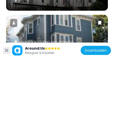
562 m
Verenigde Staten van Amerika
Around Us
Charles A. Hall Three-Decker
Downloaden
Reisgids & Kaarten
450 m
Verenigde Staten van Amerika
Moody Shattuck House
616 m