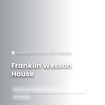
Verenigde Staten van Amerika
Franklin Wesson
House
Monument op National Register of Historic Places
Woonhuis