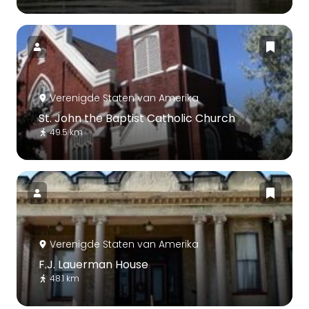
Verenigde Staten van Amerika
St. John the Baptist Catholic Church
49.5 km
Verenigde Staten van Amerika
F.J. Lauerman House
48.1 km