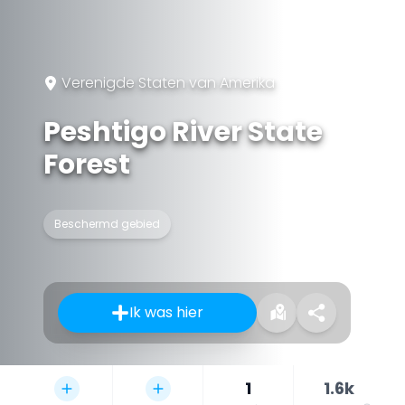
Verenigde Staten van Amerika
Peshtigo River State
Forest
Beschermd gebied
Ik was hier
1
1.6k