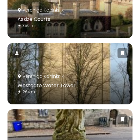
Verenigd Koninkrijk
Assize Courts
350 m
Verenigd Koninkrijk
Westgate Water Tower
264 m