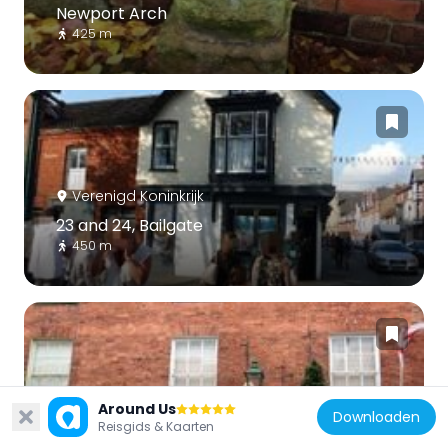
Newport Arch
425 m
Verenigd Koninkrijk
23 and 24, Bailgate
450 m
Verenigd Koninkrijk
Around Us
Downloaden
Reisgids & Kaarten
85, 86 And 87, Bailgate