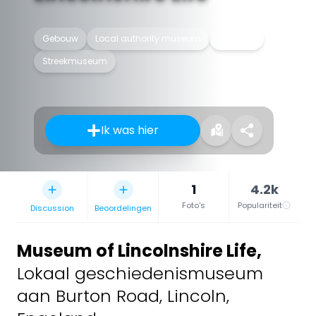
Gebouw
Local authority museum
Museum
Streekmuseum
Ik was hier
1
4.2k
Foto's
Populariteit
Discussion
Beoordelingen
Museum of Lincolnshire Life
,
Lokaal geschiedenismuseum
aan Burton Road, Lincoln,