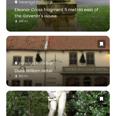
Verenigd Koninkrijk
Eleanor Cross fragment 5 metres east of
the Govenor's House
461 m
Verenigd Koninkrijk
Duke William Hotel
412 m