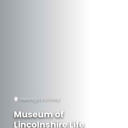
Verenigd Koninkrijk
Museum of
Lincolnshire Life