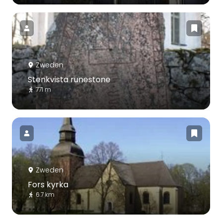
Zweden
Stenkvista runestone
771 m
Zweden
Fors kyrka
6.7 km