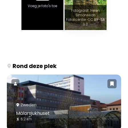
Voeg je foto's toe
Fotograaf: Helen
Simonsson
Fotolicentie: CC BY-SA
3.0
Rond deze plek
Zweden
Mälarsjukhuset
6.2 km