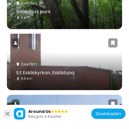
Zweden
Rosenfors park
4 km
Zweden
S:t Eskilskyrkan, Eskilstuna
6.6 km
Around Us
Downloaden
Reisgids & Kaarten
Zweden