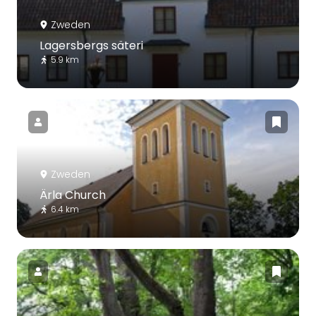
Zweden
Lagersbergs säteri
5.9 km
Zweden
Ärla Church
6.4 km