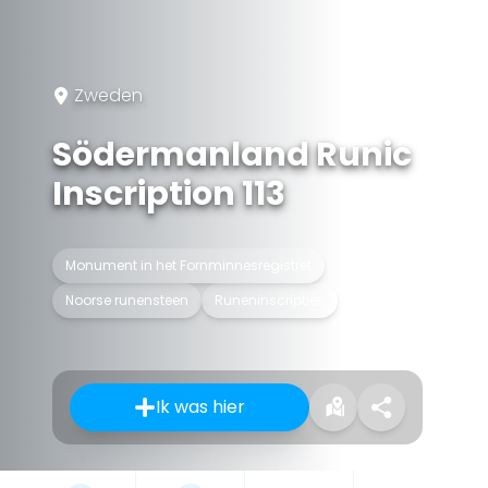
Zweden
Södermanland Runic
Inscription 113
Monument in het Fornminnesregistret
Noorse runensteen
Runeninscripties
Ik was hier