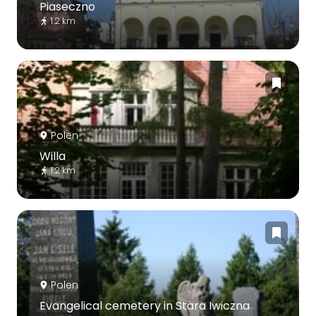
Piaseczno
1.2 km
Polen
Willa
1.2 km
Polen
Evangelical cemetery in Stara Iwiczna