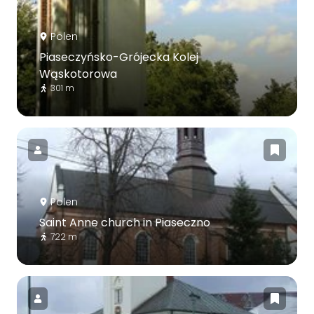
Polen
Piaseczyńsko-Grójecka Kolej
Wąskotorowa
301 m
Polen
Saint Anne church in Piaseczno
722 m