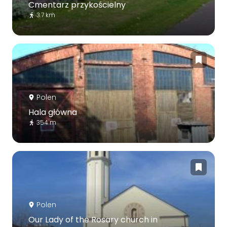
Cmentarz przykościelny
3.7 km
Polen
Hala główna
354 m
Polen
Our Lady of the Rosary church in