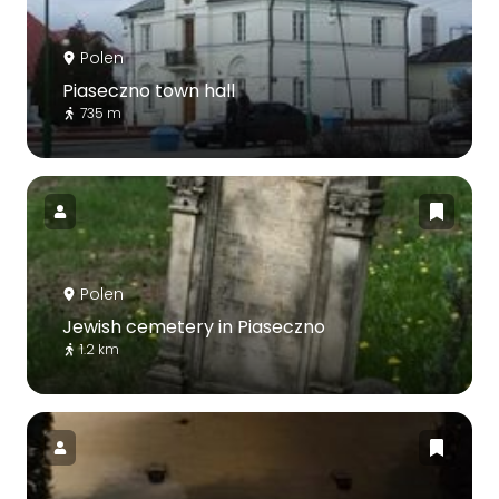
Polen
Piaseczno town hall
735 m
Polen
Jewish cemetery in Piaseczno
1.2 km