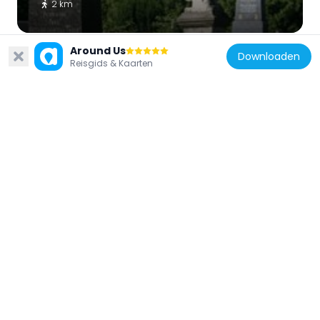
2 km
Around Us
Downloaden
Reisgids & Kaarten
Polen
Virgin Mary Help of Christians church in
Piaseczno
1.8 km
Polen
Plebania, Puławska 10 w Piasecznie