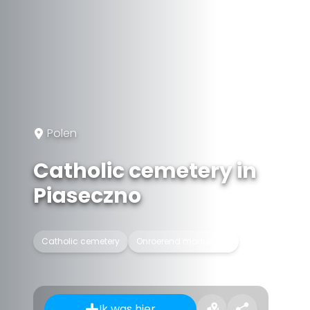
Polen
Catholic cemetery in
Piaseczno
Catholic cemetery
Onroerend monument
Ik was hier