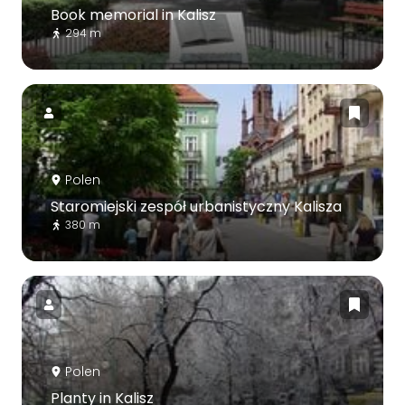
Book memorial in Kalisz
294 m
Polen
Staromiejski zespół urbanistyczny Kalisza
380 m
Polen
Planty in Kalisz