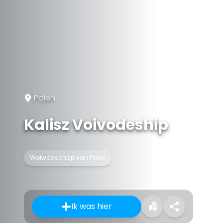
Polen
Kalisz Voivodeship
Woiwodschap van Polen
Ik was hier