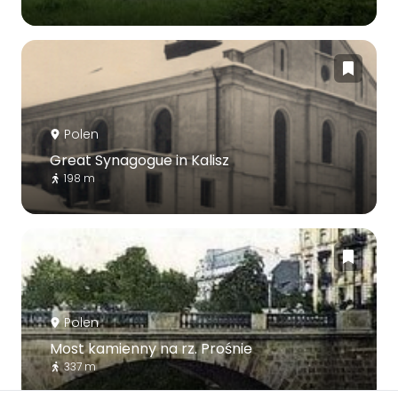
Polen
Great Synagogue in Kalisz
198 m
Polen
Most kamienny na rz. Prośnie
337 m