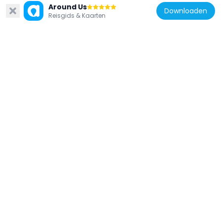
Around Us
Downloaden
Reisgids & Kaarten
Polen
9 Chopina Street in Kalisz
167 m
Polen
Bank
376 m