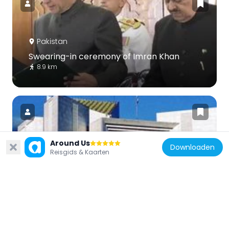
Pakistan
Swearing-in ceremony of Imran Khan
8.9 km
Around Us
Downloaden
Pakistan
Reisgids & Kaarten
Supreme Court of Pakistan Building
8.4 km