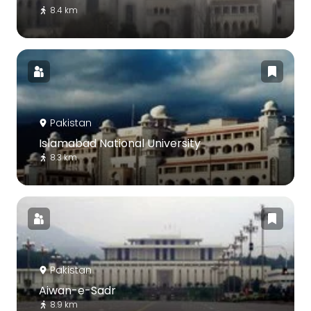
8.4 km
Pakistan
Islamabad National University
8.3 km
Pakistan
Aiwan-e-Sadr
8.9 km