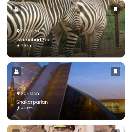
Pakistan
Islamabad Zoo
7.9 km
Pakistan
Shakarparian
4.3 km