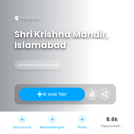
Pakistan
Shri Krishna Mandir,
Islamabad
Hindoeïstische tempel
Ik was hier
8.6k
Populariteit
Discussion
Beoordelingen
Photo