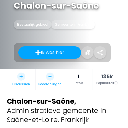
Chalon-sur-Saône
Bestuurlijk gebied
Gemeente in Frankrijk
Ik was hier
1
135k
Foto's
Populariteit
Discussion
Beoordelingen
Chalon-sur-Saône
,
Administratieve gemeente in
Saône-et-Loire, Frankrijk