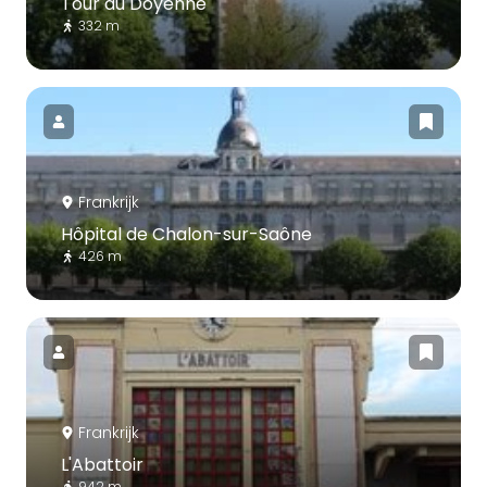
Tour du Doyenné
332 m
Frankrijk
Hôpital de Chalon-sur-Saône
426 m
Frankrijk
L'Abattoir
942 m