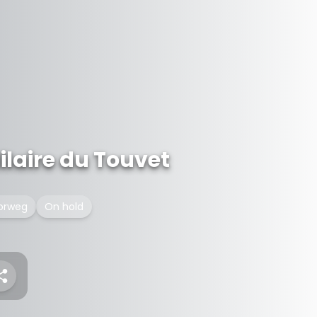
ilaire du Touvet
orweg
On hold