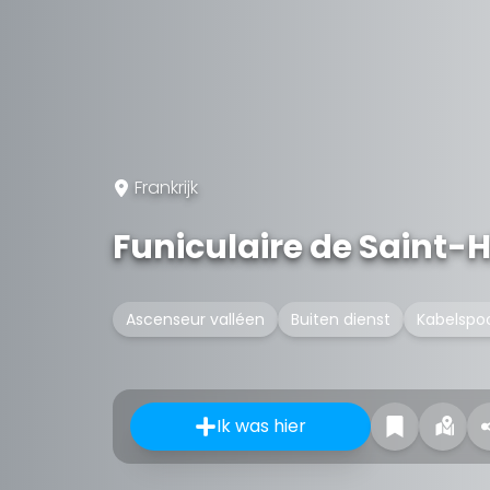
Frankrijk
Funiculaire de Saint-H
Ascenseur valléen
Buiten dienst
Kabelspo
Ik was hier