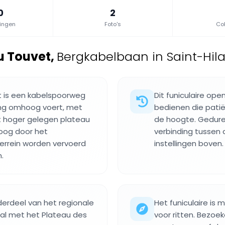
0
2
lingen
Foto's
Col
du Touvet
,
Bergkabelbaan in Saint-Hilai
et is een kabelspoorweg
Dit funiculaire op
ling omhoog voert, met
bedienen die pati
t hoger gelegen plateau
de hoogte. Gedure
hoog door het
verbinding tussen
terrein worden vervoerd
instellingen boven.
.
erdeel van het regionale
Het funiculaire is
al met het Plateau des
voor ritten. Bezoek