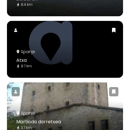
8.4 km
Spanje
Atxa
8.7 km
Spanje
Martioda dorretxea
3.7 km