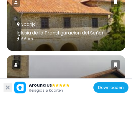
Spanje
Iglesia de la Transfiguración del Señor
6.6 km
Around Us
Spanje
Downloaden
Reisgids & Kaarten
Church of San Juan ante Portam Latinam,
Crispijana
6.2 km