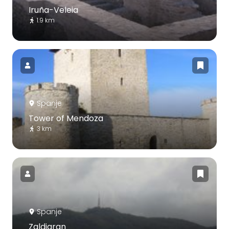
Iruña-Veleia
1.9 km
Spanje
Tower of Mendoza
3 km
Spanje
Zaldiaran