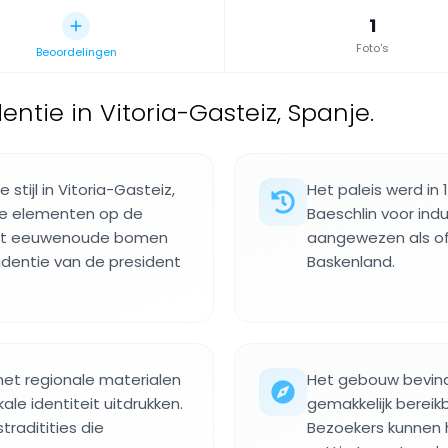
1
Foto's
Beoordelingen
entie in Vitoria-Gasteiz, Spanje.
 stijl in Vitoria-Gasteiz,
Het paleis werd in
ele elementen op de
Baeschlin voor indu
 met eeuwenoude bomen
aangewezen als off
identie van de president
Baskenland.
met regionale materialen
Het gebouw bevindt
le identiteit uitdrukken.
gemakkelijk bereik
raditities die
Bezoekers kunnen he