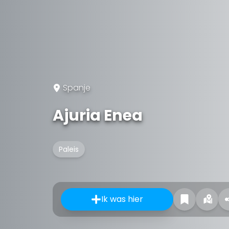
Spanje
Ajuria Enea
Paleis
Ik was hier