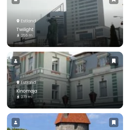
Estland
Twilight
255 m
Estland
Kinomaja
273 m