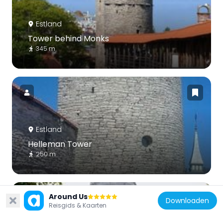
Estland
Tower behind Monks
345 m
Estland
Helleman Tower
250 m
Around Us
Downloaden
Reisgids & Kaarten