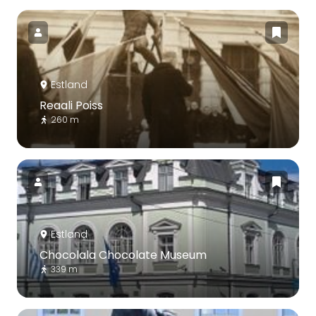
Estland
Reaali Poiss
260 m
Estland
Chocolala Chocolate Museum
339 m