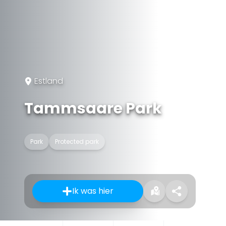
Estland
Tammsaare Park
Park
Protected park
Ik was hier