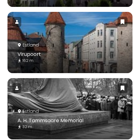
Estland
Virupoort
162 m
Estland
A. H. Tammsaare Memorial
32 m