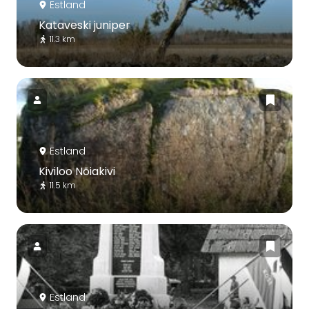
Estland
Kataveski juniper
11.3 km
Estland
Kiviloo Nõiakivi
11.5 km
Estland