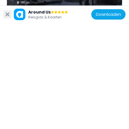
411 m
Around Us
Downloaden
Reisgids & Kaarten
Estland
Kose Rectory
76 m
Estland
Voose Hillfort
14.4 km