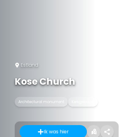
Estland
Kose Church
Architectural monument
Kerkgebouw
Ik was hier