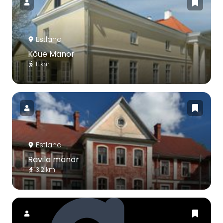
Estland
Kõue Manor
11 km
Estland
Ravila manor
3.2 km