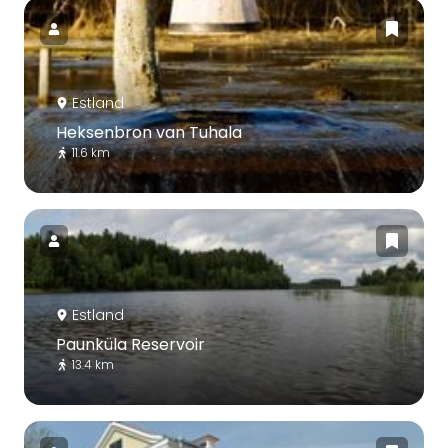
Estland
Heksenbron van Tuhala
11.6 km
Estland
Paunküla Reservoir
13.4 km