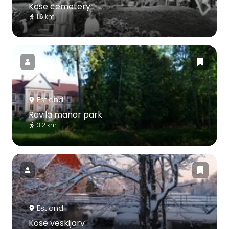
Kose cemetery
1.6 km
Estland
Ravila manor park
3.2 km
Estland
Kose veskijärv