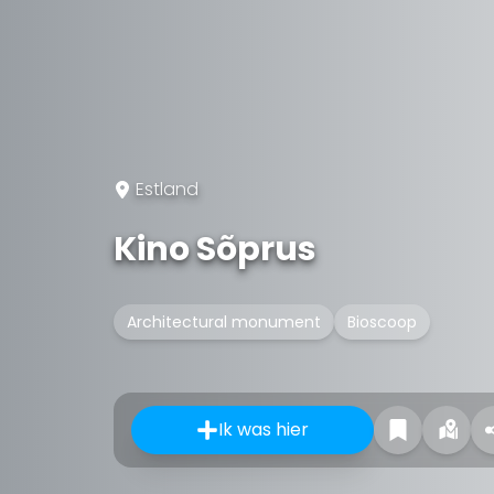
Estland
Kino Sõprus
Architectural monument
Bioscoop
Ik was hier