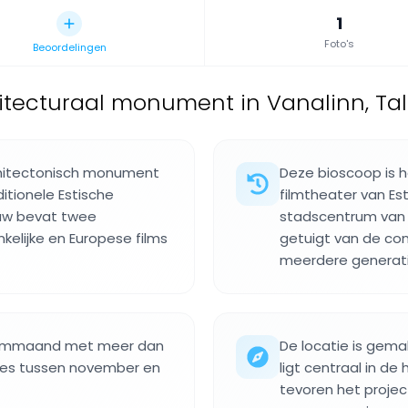
1
Foto's
Beoordelingen
tecturaal monument in Vanalinn, Talli
chitectonisch monument
Deze bioscoop is 
itionele Estische
filmtheater van Es
ouw bevat twee
stadscentrum van T
kelijke en Europese films
getuigt van de cont
meerdere generati
Filmmaand met meer dan
De locatie is gemak
ies tussen november en
ligt centraal in de
tevoren het proje