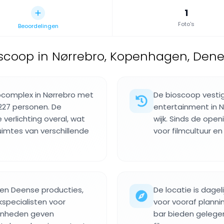
1
Foto's
Beoordelingen
oscoop in Nørrebro, Kopenhagen, Den
opcomplex in Nørrebro met
De bioscoop vestig
 227 personen. De
entertainment in N
e verlichting overal, wat
wijk. Sinds de open
uimtes van verschillende
voor filmcultuur e
s en Deense producties,
De locatie is dage
specialisten voor
voor vooraf planni
genheden geven
bar bieden gelege