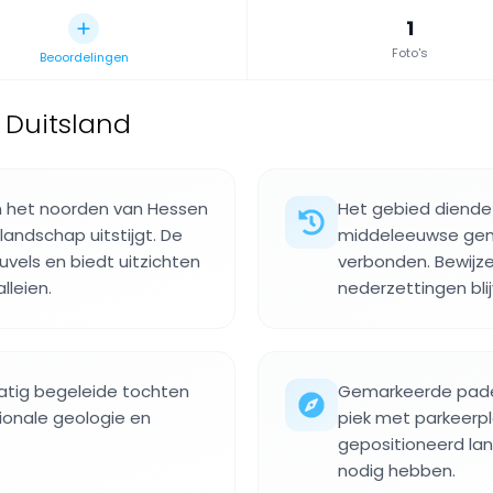
1
Foto's
Beoordelingen
 Duitsland
in het noorden van Hessen
Het gebied diende
landschap uitstijgt. De
middeleeuwse gem
els en biedt uitzichten
verbonden. Bewijze
lleien.
nederzettingen bli
atig begeleide tochten
Gemarkeerde paden
gionale geologie en
piek met parkeerpl
gepositioneerd la
nodig hebben.