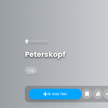
Duitsland
Peterskopf
Top
Ik was hier