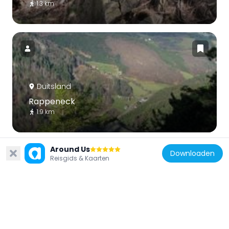
1.3 km
Duitsland
Rappeneck
1.9 km
Around Us
Downloaden
Reisgids & Kaarten
Duitsland
Kloster Oberried
2.2 km