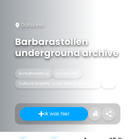
Duitsland
Barbarastollen
underground archive
Archiefinstelling
Constructie
Cultural property under special protection
Mijn
Ik was hier