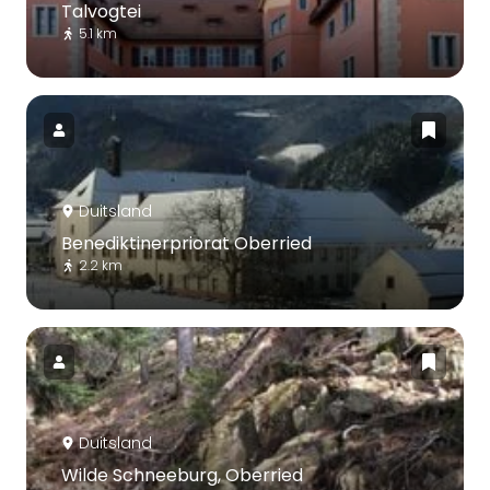
Talvogtei
5.1 km
Duitsland
Benediktinerpriorat Oberried
2.2 km
Duitsland
Wilde Schneeburg, Oberried