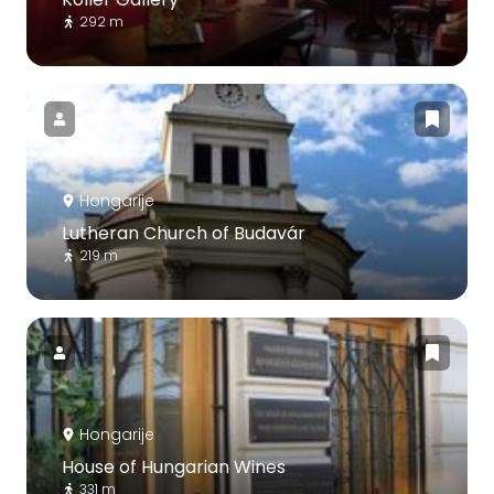
292 m
Hongarije
Lutheran Church of Budavár
219 m
Hongarije
House of Hungarian Wines
331 m