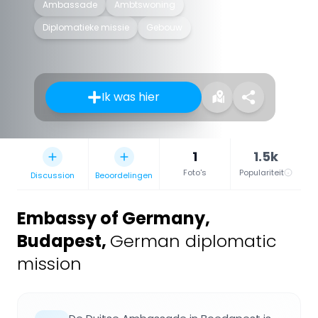
Ambassade
Ambtswoning
Diplomatieke missie
Gebouw
Ik was hier
1
1.5k
Foto's
Populariteit
Discussion
Beoordelingen
Embassy of Germany,
Budapest
,
German diplomatic
mission