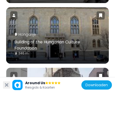
Hongarije
Building of the Hungarian Culture
Foundation
346 m
Around Us
Downloaden
Reisgids & Kaarten
Hongarije
Saint Nicholas monastery and church,
Budapest
306 m