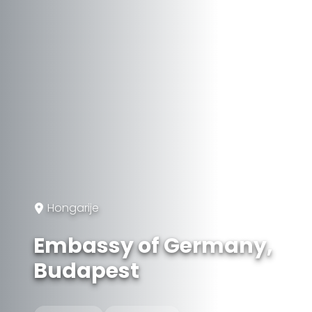
Hongarije
Embassy of Germany,
Budapest