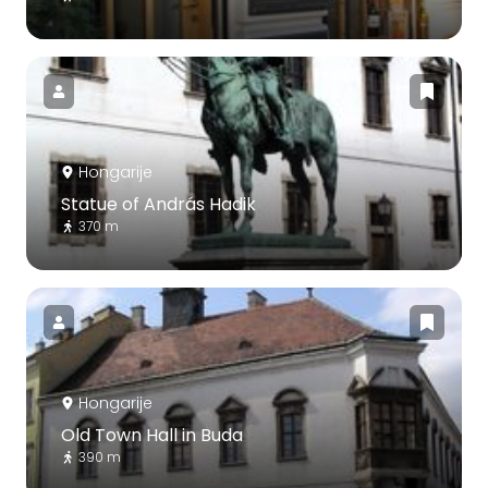
Hongarije
Statue of András Hadik
370 m
Hongarije
Old Town Hall in Buda
390 m