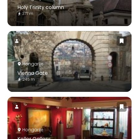
Holy Trinity column
377 m
Hongarije
Vienna Gate
245 m
Hongarije
Koller Gallery