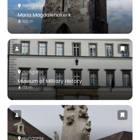
Hongarije
Maria Magdalenakerk
100 m
Hongarije
Museum of Military History
173 m
Hongarije