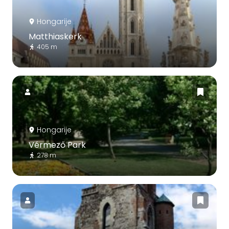
Hongarije
Matthiaskerk
405 m
Hongarije
Vérmező Park
278 m